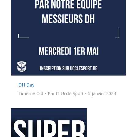
DH Day
Timeline Old
Par
IT Uccle Sport
5 janvier 2024