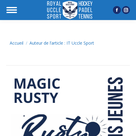
Facebook
Inst
page
page
opens
open
in
in
Vous êtes ici :
Accueil
Auteur de l’article : IT Uccle Sport
new
new
window
wind