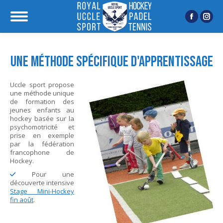
Facebook
Inst
page
page
opens
open
Une méthode spécifique d'apprentissage
in
in
new
new
Uccle sport propose
window
wind
une méthode unique
de formation des
jeunes enfants au
hockey basée sur la
psychomotricité et
prise en exemple
par la fédération
francophone de
Hockey.
Pour une
découverte intensive
Stage Mini-Hockey
fin août
.