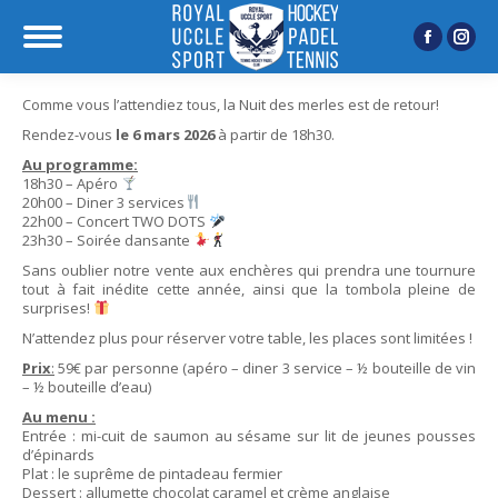
Facebook
Inst
page
page
Comme vous l’attendiez tous, la Nuit des merles est de retour!
opens
open
Rendez-vous
le 6 mars 2026
à partir de 18h30.
in
in
Au programme:
new
new
18h30 – Apéro
window
wind
20h00 – Diner 3 services
22h00 – Concert TWO DOTS
23h30 – Soirée dansante
Sans oublier notre vente aux enchères qui prendra une tournure
tout à fait inédite cette année, ainsi que la tombola pleine de
surprises!
N’attendez plus pour réserver votre table, les places sont limitées !
Prix
:
59€ par personne (apéro – diner 3 service – ½ bouteille de vin
– ½ bouteille d’eau)
Au menu :
Entrée : mi-cuit de saumon au sésame sur lit de jeunes pousses
d’épinards
Plat : le suprême de pintadeau fermier
Dessert : allumette chocolat caramel et crème anglaise