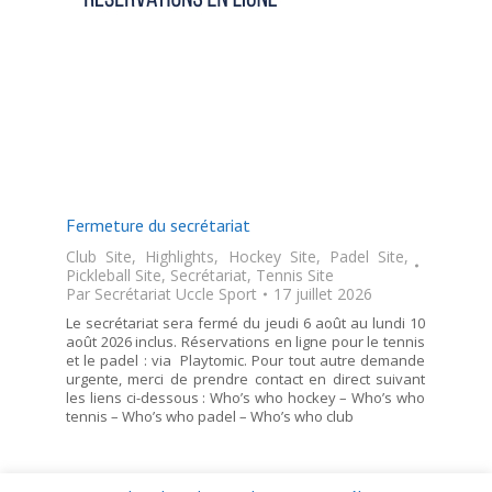
Fermeture du secrétariat
Club Site
,
Highlights
,
Hockey Site
,
Padel Site
,
Pickleball Site
,
Secrétariat
,
Tennis Site
Par
Secrétariat Uccle Sport
17 juillet 2026
Le secrétariat sera fermé du jeudi 6 août au lundi 10
août 2026 inclus. Réservations en ligne pour le tennis
et le padel : via Playtomic. Pour tout autre demande
urgente, merci de prendre contact en direct suivant
les liens ci-dessous : Who’s who hockey – Who’s who
tennis – Who’s who padel – Who’s who club