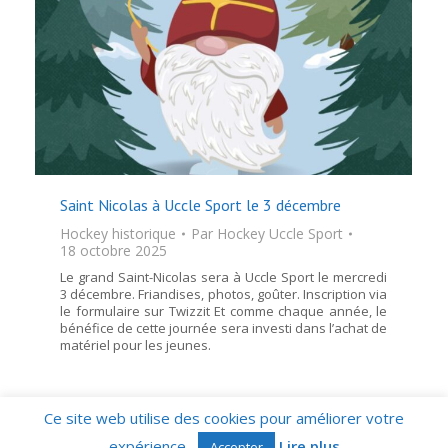
Saint Nicolas à Uccle Sport le 3 décembre
Hockey historique
Par
Hockey Uccle Sport
18 octobre 2025
Le grand Saint-Nicolas sera à Uccle Sport le mercredi
3 décembre. Friandises, photos, goûter. Inscription via
le formulaire sur Twizzit Et comme chaque année, le
bénéfice de cette journée sera investi dans l’achat de
matériel pour les jeunes.
Ce site web utilise des cookies pour améliorer votre
Chaussée de Ruisbroek 18 - 1180 - Bruxelles - Belgique - N°
d'entreprise BE 0411.104.311 © Royal Uccle Sport THC – 2026.
expérience.
Lire plus
Accepter