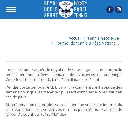
Facebook
Inst
page
page
opens
open
in
in
Vous êtes ici :
Accueil
Tennis historique
Tournoi de tennis & réservations…
new
new
window
wind
Comme chaque année, le Royal Uccle Sport organise un tournoi de
tennis pendant la 2ème semaine des vacances de printemps.
Cette fois-ci, il aura lieu du jeudi 2 au dimanche 12 mai.
Pendant cette période, le club garantira comme à son habitude des
terrains pour que les membres puissent continuer à jouer, sauf en
cas de pluie
Si la réservation de terrains sera suspendue sur le site internet du
club, vous pourrez réserver vos terrains par téléphone auprès de
Xavier De Leenheer (0486.41.31.65).