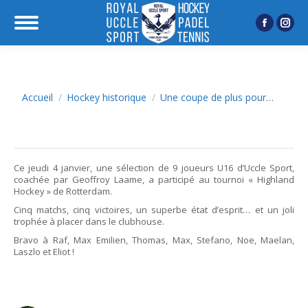
Facebook
Inst
page
page
opens
open
in
in
Vous êtes ici :
Accueil
Hockey historique
Une coupe de plus pour…
new
new
window
wind
Ce jeudi 4 janvier, une sélection de 9 joueurs U16 d’Uccle Sport,
coachée par Geoffroy Laame, a participé au tournoi « Highland
Hockey » de Rotterdam.
Cinq matchs, cinq victoires, un superbe état d’esprit… et un joli
trophée à placer dans le clubhouse.
Bravo à Raf, Max Emilien, Thomas, Max, Stefano, Noe, Maelan,
Laszlo et Eliot !