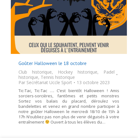
Goûter Halloween le 18 octobre
Club historique
,
Hockey historique
,
Padel
historique
,
Tennis historique
Par
Secrétariat Uccle Sport
13 octobre 2023
Tic-Tac, Tic-Tac …. C’est bientôt Halloween ! Amis
sorciers-sorcières, fantômes et petits monstres
Sortez vos balais du placard, déroulez vos
bandelettes et venez en grand nombre participer à
notre goûter Halloween le mercredi 18/10 de 15h à
17h N’oubliez pas non plus de venir déguisés à votre
entraînement
Ouvert à tous les élèves du…