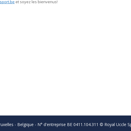
sport.be
et soyez les bienvenus!
uxelles - Belgique - N° d'entreprise BE 0411.104.311 © Royal Uccle Sp