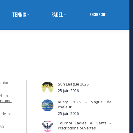
Tennis
Padel
Search:
Recherche
équipes
Sun League 2026
25 juin 2026
rbitres
’entame
Rusty 2026 – Vague de
chaleur
25 juin 2026
n de ce
Tournoi Ladies & Gents –
30
.
Inscriptions ouvertes