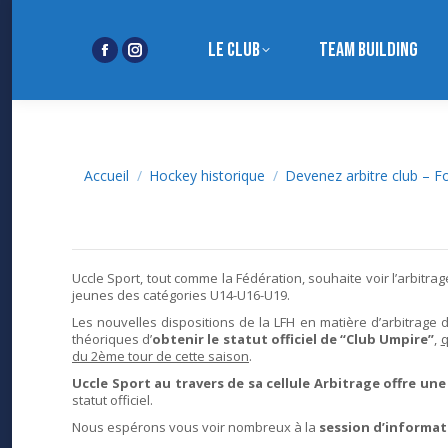
Le club
Team building
Facebook
Instagram
page
page
opens
opens
in
in
new
new
Vous êtes ici :
Accueil
Hockey historique
Devenez arbitre club – 
window
window
Uccle Sport, tout comme la Fédération, souhaite voir l’arbitra
jeunes des catégories U14-U16-U19.
Les nouvelles dispositions de la LFH en matière d’arbitrage d
théoriques d’
obtenir le statut officiel de “Club Umpire”
,
q
du 2ème tour de cette saison
.
Uccle Sport au travers de sa cellule Arbitrage offre u
statut officiel.
Nous espérons vous voir nombreux à la
session d’informat