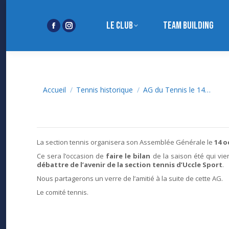
Le club
Team building
Facebook
Instagram
page
page
opens
opens
in
in
new
new
Vous êtes ici :
Accueil
Tennis historique
AG du Tennis le 14…
window
window
La section tennis organisera son Assemblée Générale le
14 o
Ce sera l’occasion de
faire le bilan
de la saison été qui vien
débattre de l’avenir de la section tennis d’Uccle Sport
.
Nous partagerons un verre de l’amitié à la suite de cette AG.
Le comité tennis.