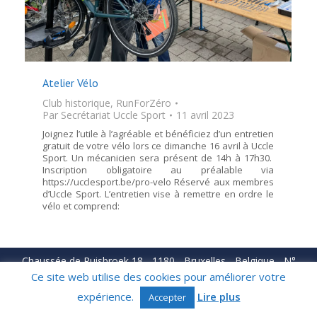
Atelier Vélo
Club historique
,
RunForZéro
Par
Secrétariat Uccle Sport
11 avril 2023
Joignez l’utile à l’agréable et bénéficiez d’un entretien
gratuit de votre vélo lors ce dimanche 16 avril à Uccle
Sport. Un mécanicien sera présent de 14h à 17h30.
Inscription obligatoire au préalable via
https://ucclesport.be/pro-velo Réservé aux membres
d’Uccle Sport. L’entretien vise à remettre en ordre le
vélo et comprend:
Chaussée de Ruisbroek 18 - 1180 - Bruxelles - Belgique - N°
d'entreprise BE 0411.104.311 © Royal Uccle Sport THC – 2026.
Ce site web utilise des cookies pour améliorer votre
tous droits réservés.
expérience.
Lire plus
Accepter