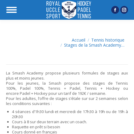
Facebook
Inst
page
page
opens
open
in
in
Vous êtes ici :
Accueil
Tennis historique
Stages de la Smash Academy…
new
new
window
wind
La Smash Academy propose plusieurs formules de stages aux
plus et moins jeunes.
Pour les jeunes, la Smash propose des stages de Tennis
100%, Padel 100%, Tennis + Padel, Tennis + Hockey ou
encore Padel + Hockey pour un tarif de 192€ / semaine.
Pour les adultes, l’offre de stages s’étale sur sur 2 semaines selon
les conditions suivantes :
4 séances d’1h30 lundi et mercredi de 17h30 à 19h ou de 19h à
20h30
Cours à 8 sur deux terrain avec un coach.
Raquette en prêt si besoin
Cours donné en français