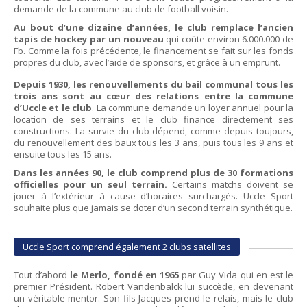
demande de la commune au club de football voisin.
Au bout d’une dizaine d’années, le club remplace l’ancien
tapis de hockey par un nouveau
qui coûte environ 6.000.000 de
Fb. Comme la fois précédente, le financement se fait sur les fonds
propres du club, avec l’aide de sponsors, et grâce à un emprunt.
Depuis 1930, les renouvellements du bail communal tous les
trois ans sont au cœur des relations entre la commune
d’Uccle et le club
. La commune demande un loyer annuel pour la
location de ses terrains et le club finance directement ses
constructions. La survie du club dépend, comme depuis toujours,
du renouvellement des baux tous les 3 ans, puis tous les 9 ans et
ensuite tous les 15 ans.
Dans les années 90, le club comprend plus de 30 formations
officielles pour un seul terrain.
Certains matchs doivent se
jouer à l’extérieur à cause d’horaires surchargés. Uccle Sport
souhaite plus que jamais se doter d’un second terrain synthétique.
Uccle Sport comprend également 2 clubs satellites
Tout d’abord
le Merlo, fondé en 1965
par Guy Vida qui en est le
premier Président. Robert Vandenbalck lui succède, en devenant
un véritable mentor. Son fils Jacques prend le relais, mais le club