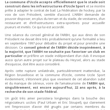
La commune d’Uccle accepte officiellement que le stade soit
construit dans les infrastructures d’Uccle Sport
et se montre
prête à adapter le contrat de bail. La Fédération de hockey, par la
voix de son Président, semble d’accord. L’ARBH demande de
pouvoir disposer, en plus du terrain et du stade, de vestiaires, d’un
restaurant et d’infrastructures extra-sportives pour accueillir
joueurs et invités. Ce qui lui est accordé.
Une séance du conseil général de l’ARBH, qui aux dires de son
Président ne devait être très probablement qu’une formalité a lieu
en septembre 1997 pour débattre du projet et pour prendre une
décision. Ce
conseil général de l’ARBH décide inopinément, à
la majorité, que l’ARBH ne souhaite pas favoriser un club en
particulier
et préfère un stade indépendant d’un club. Il invoque
aussi qu’un autre projet sur le plateau du Heysel, alors au stade
d’esquisse, doit être aussi considéré.
Après cette rupture unilatérale, particulièrement inattendue, la
Région bruxelloise et la commune d’Uccle, comme Uccle Sport
évidemment, s’étonnent plus que vivement de cet abandon subit
et du manque de sérieux, voire de l’amateurisme de
l’ARBH qui,
singulièrement, est encore aujourd’hui, 22 ans après, à la
recherche de son stade fédéral.
Un goût très amer persistera longtemps dans la bouche des
négociateurs ucclois (Paul Urbain et Eric Stoupel), qui clairement
ont l’impression d’avoir été grugés par certains membres du