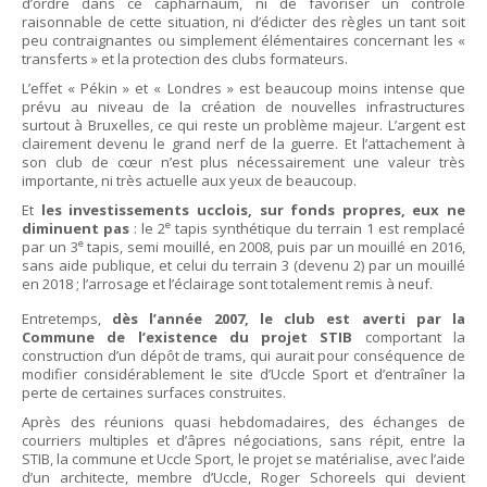
d’ordre dans ce capharnaüm, ni de favoriser un contrôle
raisonnable de cette situation, ni d’édicter des règles un tant soit
peu contraignantes ou simplement élémentaires concernant les «
transferts » et la protection des clubs formateurs.
L’effet « Pékin » et « Londres » est beaucoup moins intense que
prévu au niveau de la création de nouvelles infrastructures
surtout à Bruxelles, ce qui reste un problème majeur. L’argent est
clairement devenu le grand nerf de la guerre. Et l’attachement à
son club de cœur n’est plus nécessairement une valeur très
importante, ni très actuelle aux yeux de beaucoup.
Et
les investissements ucclois, sur fonds propres, eux ne
e
diminuent pas
: le 2
tapis synthétique du terrain 1 est remplacé
e
par un 3
tapis, semi mouillé, en 2008, puis par un mouillé en 2016,
sans aide publique, et celui du terrain 3 (devenu 2) par un mouillé
en 2018 ; l’arrosage et l’éclairage sont totalement remis à neuf.
Entretemps,
dès l’année 2007, le club est averti par la
Commune de l’existence du projet STIB
comportant la
construction d’un dépôt de trams, qui aurait pour conséquence de
modifier considérablement le site d’Uccle Sport et d’entraîner la
perte de certaines surfaces construites.
Après des réunions quasi hebdomadaires, des échanges de
courriers multiples et d’âpres négociations, sans répit, entre la
STIB, la commune et Uccle Sport, le projet se matérialise, avec l’aide
d’un architecte, membre d’Uccle, Roger Schoreels qui devient