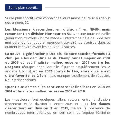
Sur le plan sportif...
Sur le plan sportif Uccle connait des jours moins heureux au début
des années 90.
Les Messieurs descendent en division 1 en 89-90, mais
remontent en division Honneur en 9
6 avec une toute nouvelle
génération d’Ucclois « home made ». Entretemps déjà deux de ses
meilleurs jeunes joueurs répondent aux sirènes d’autres clubs et
quittent le navire avant les nouveaux succès.
La nouvelle génération d’Ucclois, de pure souche, formés au
club, joue les demi-finales du Championnat majeur en 2000
et 2006 et est finaliste malheureuse en 2001 contre les
Dragons
(équipe dans laquelle figurent singulièrement les 2
anciens Ucclois),
et en 2002 contre le Léo, alors qu’elle est
ultra favorite les 2 fois
, mais manque cruellement de réussite.
Nous y reviendrons
Quant aux dames elles sont encore 1/2 finalistes en 2000 et
2001 et finalistes malheureuses en 2004 et 2010.
Les messieurs font quelques allers retours entre la division
d’honneur et la division 1 entre 2006 et 2013,
les dames
descendent en division 1 en 2011
, malgré la présence de
nombreuses internationales en son sein, et l’équipe féminine