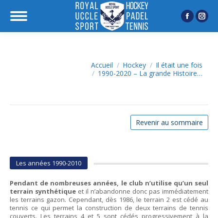
Facebook
Inst
page
page
opens
open
in
in
Vous êtes ici :
Accueil
Hockey
Il était une fois
1990-2020 – La grande Histoire…
new
new
window
wind
Revenir au sommaire
Les années 1990-2010
Pendant de nombreuses années, le club n’utilise qu’un seul
terrain synthétique
et il n’abandonne donc pas immédiatement
les terrains gazon. Cependant, dès 1986, le terrain 2 est cédé au
tennis ce qui permet la construction de deux terrains de tennis
couverts. Les terrains 4 et 5 sont cédés progressivement à la