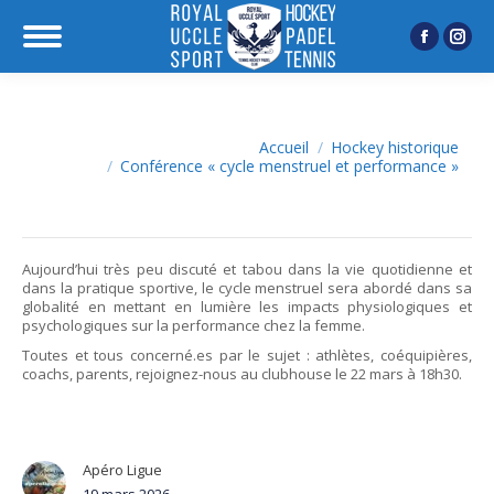
Facebook
Inst
page
page
opens
open
in
in
Vous êtes ici :
Accueil
Hockey historique
Conférence « cycle menstruel et performance »
new
new
window
wind
Aujourd’hui très peu discuté et tabou dans la vie quotidienne et
dans la pratique sportive, le cycle menstruel sera abordé dans sa
globalité en mettant en lumière les impacts physiologiques et
psychologiques sur la performance chez la femme.
Toutes et tous concerné.es par le sujet : athlètes, coéquipières,
coachs, parents, rejoignez-nous au clubhouse le 22 mars à 18h30.
Apéro Ligue