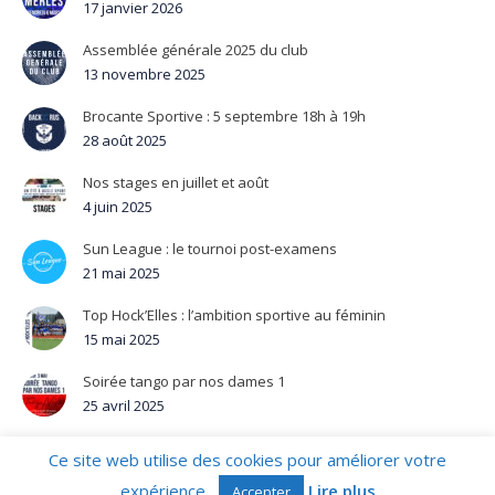
17 janvier 2026
Assemblée générale 2025 du club
13 novembre 2025
Brocante Sportive : 5 septembre 18h à 19h
28 août 2025
Nos stages en juillet et août
4 juin 2025
Sun League : le tournoi post-examens
21 mai 2025
Top Hock’Elles : l’ambition sportive au féminin
15 mai 2025
Soirée tango par nos dames 1
25 avril 2025
Ce site web utilise des cookies pour améliorer votre
Chaussée de Ruisbroek 18 - 1180 - Bruxelles - Belgique - N°
d'entreprise BE 0411.104.311 © Royal Uccle Sport THC – 2026.
expérience.
Lire plus
Accepter