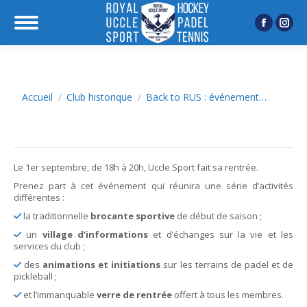
Facebook
Inst
page
page
opens
open
in
in
Vous êtes ici :
Accueil
Club historique
Back to RUS : événement…
new
new
window
wind
Le 1er septembre, de 18h à 20h, Uccle Sport fait sa rentrée.
Prenez part à cet événement qui réunira une série d’activités
différentes :
la traditionnelle
brocante sportive
de début de saison ;
un
village d’informations
et d’échanges sur la vie et les
services du club ;
des
animations et initiations
sur les terrains de padel et de
pickleball ;
et l’immanquable
verre de rentrée
offert à tous les membres.